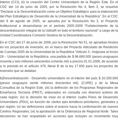
Interior (CCI); (ii) la creación del Centro Universitario de la Región Este. En el
CDC del 14 de junio de 2005, por la Resolución No 4, ítem 3, se resuelve
“Declarar a la Descentralización como un Objetivo Estratégico para la elaboración
del Plan Estratégico de Desarrollo de la Universidad de la República”. En el CDC
del 9 de agosto de 2005, se aprueba por la Resolución No 3, el Proyecto
Institucional a desarrollarse en el período 2005-2009 “Fortalecimiento de la
descentralización integral de la UdelaR en todo el territorio nacional” a cargo de la
Unidad Coordinadora Comisión Gestora de la Descentralización.
En el CDC del 27 de junio de 2006, por la Resolución No 51, se aprueban fondos
en los proyectos de inversión, en el marco del Proyecto Articulado de Rendición
de Cuentas 2005 de la Universidad de la República “Artículo 3.- Asígnase al Inciso
26 – Universidad de la República, una partida de $ 96.680.000 (pesos uruguayos
noventa y seis millones seiscientos ochenta mil) a precios 01.01.2006, de acuerdo
a lo previsto en el artículo 476, literal B de la ley 17.930 para los proyectos de
inversión que se detallan:
b)Descentralización - Desarrollo universitario en el interior del país: $ 20.200.000
(pesos uruguayos veinte millones doscientos mil). (CURE) y de la Mesa
Consultiva de la Región Este; (iii) la definición de los Programas Regionales de
Enseñanza Terciaria (PRET), elaborados en consulta con diversos actores de
cada región; (iv) la decisión de crear en el Interior cuatro Polos de Desarrollo
Universitario (PDU), en función de ciertos ejes temáticos prioritarios, generales y
por región; (v) las definiciones sobre el avance hacia la conformación de nuevos
Centros Regionales; (vi) la aprobación de la Ordenanza de Regional Norte. Tales
decisiones se han respaldado en acciones que incluyen un incremento muy