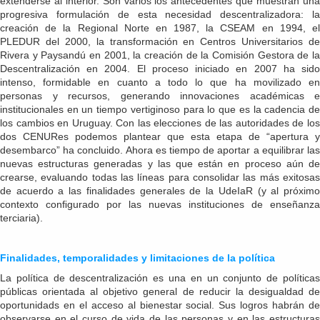
extenderse al interior. Son varios los antecedentes que muestran una
progresiva formulación de esta necesidad descentralizadora: la
creación de la Regional Norte en 1987, la CSEAM en 1994, el
PLEDUR del 2000, la transformación en Centros Universitarios de
Rivera y Paysandú en 2001, la creación de la Comisión Gestora de la
Descentralización en 2004. El proceso iniciado en 2007 ha sido
intenso, formidable en cuanto a todo lo que ha movilizado en
personas y recursos, generando innovaciones académicas e
institucionales en un tiempo vertiginoso para lo que es la cadencia de
los cambios en Uruguay. Con las elecciones de las autoridades de los
dos CENURes podemos plantear que esta etapa de “apertura y
desembarco” ha concluido. Ahora es tiempo de aportar a equilibrar las
nuevas estructuras generadas y las que están en proceso aún de
crearse, evaluando todas las líneas para consolidar las más exitosas
de acuerdo a las finalidades generales de la UdeIaR (y al próximo
contexto conﬁgurado por las nuevas instituciones de enseñanza
terciaria).
Finalidades, temporalidades y limitaciones de la política
La política de descentralización es una en un conjunto de políticas
públicas orientada al objetivo general de reducir la desigualdad de
oportunidads en el acceso al bienestar social. Sus logros habrán de
observarse en el curso de vida de las personas y en las estructuras