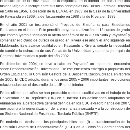
El desarrollo de la Universidad de la República en el interior del país tiene una
historia larga que incluye entre sus hitos principales los Cursos Libres de Derecho
en Salto en 1956, la creación de la EEMAC en 1963, de la Casa de la Universidad
de Paysandú en 1969, la de Tacuarembó en 1988 y la de Rivera en 1989.
En el año 2001 se instrumentó el Proyecto de Enseñanza para Estudiantes
Radicados en el Interior. Esto permitió apoyar la realización de 18 cursos de grado
que contribuyeron a fortalecer la oferta académica de la UR en Salto y Paysandú y
comenzar el dictado de cursos de grado en Rivera ese año y el año siguiente en
Maldonado. Este avance cualitativo en Paysandú y Rivera, señaló la necesidad
de cambiar la estructura de sus Casas de la Universidad y darles la jerarquía de
Centros Universitarios a partir del año 2002.
En diciembre de 2004, se llevó a cabo en Paysandú un importante encuentro
sobre Descentralización Universitaria. De ese encuentro emergió a propuesta del
Orden Estudiantil, la Comisión Gestora de la Descentralización, creada en febrero
de 2005. El CDC adoptó, durante los años 2005 y 2006 importantes resoluciones
relacionadas con el desarrollo de la UR en el interior.
En los últimos dos años se han producido cambios cualitativos en el trabajo de la
Universidad de la República (UR) en el Interior. Las definiciones adoptadas se
enmarcan en la perspectiva general definida en los CDC extraordinarios del 2007,
que apunta a la generalización de la enseñanza avanzada y a la construcción de
un Sistema Nacional de Enseñanza Terciaria Pública (SNETP).
En materia de decisiones los principales hitos son: (i) la transformación de la
Comisión Gestora de Descentralización (CGD) en la Comisión Coordinadora del