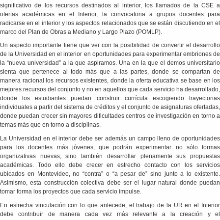
significativo de los recursos destinados al interior, los llamados de la CSE a
ofertas académicas en el Interior, la convocatoria a grupos docentes para
radicarse en el interior y los aspectos relacionados que se están discutiendo en el
marco del Plan de Obras a Mediano y Largo Plazo (POMLP).
Un aspecto importante tiene que ver con la posibilidad de convertir el desarrollo
de la Universidad en el interior en oportunidades para experimentar embriones de
la “nueva universidad” a la que aspiramos. Una en la que el demos universitario
sienta que pertenece al todo más que a las partes, donde se compartan de
manera racional los recursos existentes, donde la oferta educativa se base en los
mejores recursos del conjunto y no en aquellos que cada servicio ha desarrollado,
donde los estudiantes puedan construir currícula escogiendo trayectorias
individuales a partir del sistema de créditos y el conjunto de asignaturas ofertadas,
donde puedan crecer sin mayores dificultades centros de investigación en torno a
temas más que en torno a disciplinas.
La Universidad en el interior debe ser además un campo lleno de oportunidades
para los docentes más jóvenes, que podrán experimentar no sólo formas
organizativas nuevas, sino también desarrollar plenamente sus propuestas
académicas. Todo ello debe crecer en estrecho contacto con los servicios
ubicados en Montevideo, no “contra” o “a pesar de” sino junto a lo existente.
Asimismo, esta construcción colectiva debe ser el lugar natural donde puedan
tomar forma los proyectos que cada servicio impulse.
En estrecha vinculación con lo que antecede, el trabajo de la UR en el Interior
debe contribuir de manera cada vez más relevante a la creación y el