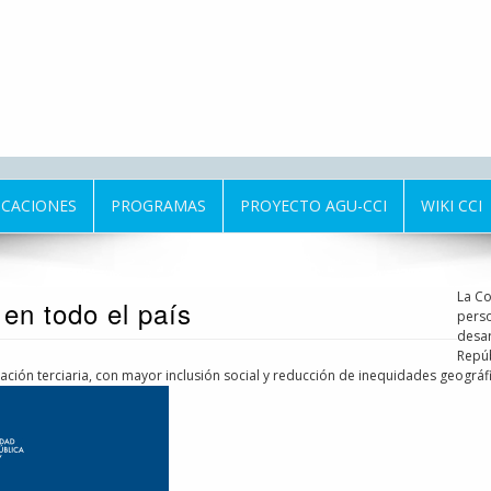
ICACIONES
PROGRAMAS
PROYECTO AGU-CCI
WIKI CCI
La Co
en todo el país
perso
desar
Repúb
ción terciaria, con mayor inclusión social y reducción de inequidades geográfi